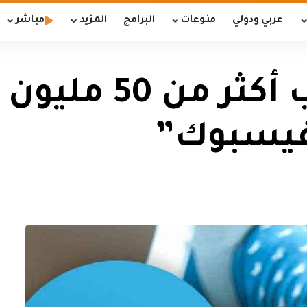
عربي ودولي
منوعات
البرامج
المزيد
مباشر
“تيليغرام” يكسب 
يسبوك”