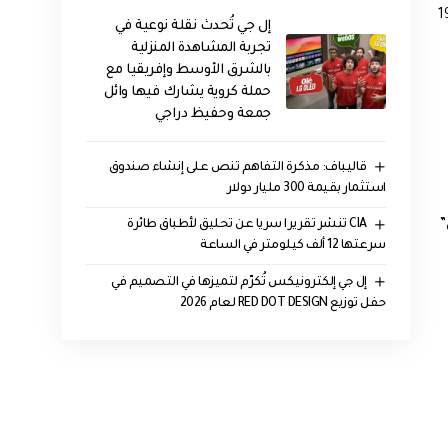
لار، بعد خسارة 19.5
إل جي تُحدث نقلة نوعية في
تجربة المشاهدة المنزلية
بالشرق الأوسط وإفريقيا مع
حملة كروية يشارك فيها وائل
جمعة وحفيظ دراجي
قاليباف: مذكرة التفاهم تنص على إنشاء صندوق
استثمار بقيمة 300 مليار دولار
”
CIA تنشر تقريرا سريا عن تحليق لأطباق طائرة
سرعتها 12 ألف كيلومتر في الساعة
إل جي إلكترونيكس تُكرّم لتميزها في التصميم في
حفل توزيع RED DOT DESIGN لعام 2026