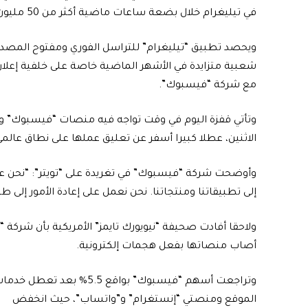
في تيليغرام خلال بضعة ساعات ماضية أكثر من 50 مليون مستخدم جديد”.
ويحصد تطبيق “تيليغرام” للتراسل الفوري ومفتوح المصدر،
مع شركة “فيسبوك”.
وتأتي قفزة اليوم في وقت تواجه فيه منصات “فيسبوك” و
الاثنين، عطلا كبيرا أسفر عن تعليق عملها على نطاق عال
وأوضحت شركة “فيسبوك” في تغريدة على “تويتر”: “نحن
إلى تطبيقاتنا ومنتجاتنا. نحن نعمل على إعادة الأمور إلى
ولاحقا أفادت صحيفة “نيويورك تايمز” الأمريكية بأن شركة
أصاب منصاتها بفعل هجمات إلكترونية.
وتراجعت أسهم “فيسبوك” بواقع 5.5% بعد تعطل خد
الموقع ومنصتي “إنستغرام” و”واتساب”، حيث انخفض