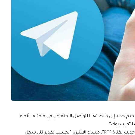
ام” عن انضمام حوالي 50 مليون مستخدم جديد إلى منصتها للتواصل الاجتماعي في مختلف أنحاء
 لـ”فيسبوك”.
وقال مدير قسم التحاليل في |TGStat”، يوري كيجيكين، في حديث لقناة “RT”، مساء الاثنين: “بحسب تقديراتنا، سجل