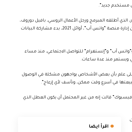
 الذي أطلقه المبرمج ورجل الأعمال الروسي، بافيل دوروف،
شعبية متزايدة في الأشهر الماضية خاصة على خلفية إعلان إدارة منصة “واتس آب”، أوائل 2021، بدء مشاركة البيانات
”واتس آب” و”إنستغرام” للتواصل الاجتماعي، منذ مساء
مي ويستمر منذ عدة ساعات.
 على علم بأن بعض الأشخاص يواجهون مشكلة في الوصول
 طبيعتها في أسرع وقت ممكن، ونأسف لأي إزعاج”.
 “فيسبوك” قالت إنه من غير المحتمل أن يكون العطل الذي
مات
اقرأ ايضا