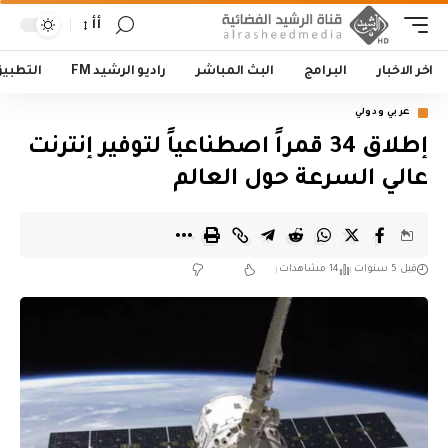
أأ
اخر الاخبار
البرامج
البث المباشر
راديو الرشيد FM
التطبي
عربي ودولي
إطلاق 34 قمراً اصطناعياً لتوفير إنترنت
عالي السرعة حول العالم
قبل 5 سنوات
14 مشاهدات