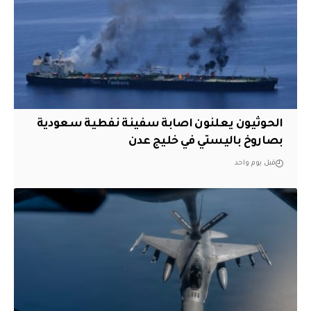
الحوثيون يعلنون اصابة سفينة نفطية سعودية
بصاروخ باليستي في خليج عدن
قبل يوم واحد