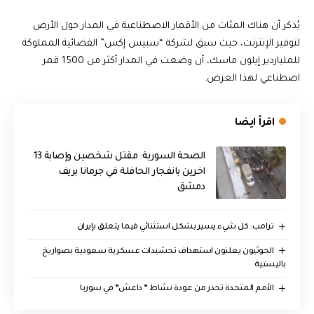
يُذكر أن هناك المئات من الأقمار الاصطناعية في المدار حول الأرض
لتوفير الإنترنت، حيث سبق لشركة “سبيس إكس” الفضائية المملوكة
للملياردير إيلون ماسك، أن وضعت في المدار أكثر من 1500 قمر
اصطناعي لهذا الغرض.
اقرأ ايضا
الصحة السورية: مقتل شخصين وإصابة 13
اخرين بانفجار الحافلة في جرمانا بريف
دمشق
ترامب: كل شيء يسير بشكل استثنائي فيما يتعلق بإيران
الحوثيون يعلنون استهداف تحشيدات عسكرية سعودية بصواريخ
باليستية
الأمم المتحدة تحذر من عودة نشاط ” داعش” في سوريا