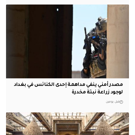
مصدر أمني ينفي مداهمة إحدى الكنائس في بغداد
لوجود زراعة نبتة مخدرة
قبل يومين