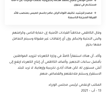
الأمن الوطني يطيح بمنفذ هجمة إلكترونية عطّلت الإنترنت عن 6 الاف
مستخدم في نينوى
مصدر للرشيد: تكليف اللواء الركن عامر جاسم خميس بمنصب قائد
الفرقة المدرعة التاسعة
وقال الكاظمي مخاطباً القيادات الأمنية: إن حماية الناس وكرامتهم
والبنى التحتية واجبكم، وإن أي إخفاقات غير مقبولة وسيتم التعامل
معها بحزم.
وأكد، أن هناك استنفاراً كاملاً في وزارة الكهرباء؛ لتزويد المواطنين
بأفضل ساعات التجهيز، وأضاف الكاظمي أن إنتاج الكهرباء ارتفع إلى
أعلى مستوى له، لكن هناك أيادي تخريبية وإرهابية، لا تريد للبلد
الاستقرار وستتم ملاحقتهم والقصاص منهم.
المكتب الإعلامي لرئيس مجلس الوزراء
13 – آب – 2021