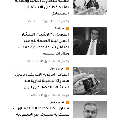
عملية للتحديات المالية والنقدية
بما يحافظ على الاستقرار
الاقتصادي
قبل 7 ساعات
11 مشاهدات
سياسة
العبودي لـ “الرشيد”: الانتشار
الامني ليلة الجمعة نتج عنه
اعتقال شبكة ومصادرة معدات
وطائرات مسيرة
قبل 8 ساعات
45 مشاهدات
عربي ودولي
القيادة المركزية الامريكية: تحويل
مسار 53 سفينة تجارية منذ
استئناف الحصار على ايران
قبل 8 ساعات
14 مشاهدات
عربي ودولي
فيدان: تركيا تخطط لإجراء مناورات
عسكرية مشتركة مع السعودية