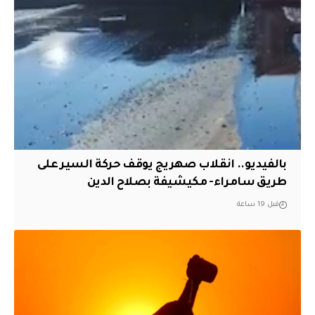
بالفيديو.. انقلاب صهريج يوقف حركة السير على
طريق سامراء- مكيشيفة بصلاح الدين
قبل 19 ساعة