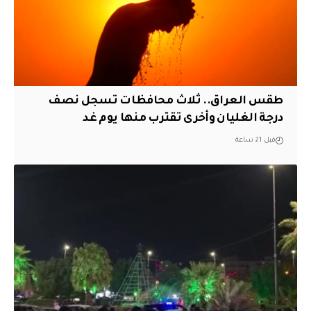
طقس العراق.. ثلاث محافظات تسجل نصف
درجة الغليان وأخرى تقترب منها يوم غد
قبل 21 ساعة