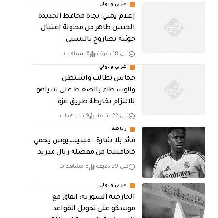
عربي ودولي
إعلام يمني: نجاة محافظ الحديدة
الحسن طاهر من محاولة اغتيال
حوثية بصاروخ باليستي
قبل 18 دقيقة
6 مشاهدات
عربي ودولي
حماس تطالب واشنطن
والوسطاء بالضغط على نتنياهو
للالتزام بخارطة طريق غزة
قبل 22 دقيقة
9 مشاهدات
رياضة
قائد بلا شارة.. فينيسيوس يحمي
كامافينجا من مقصلة ريال مدريد
قبل 29 دقيقة
8 مشاهدات
عربي ودولي
الخارجية السورية: اتفاق مع
موسكو على تحويل القواعد