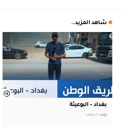
شاهد المزيد..
بغداد – البوعيثة
قبل 5 ساعات