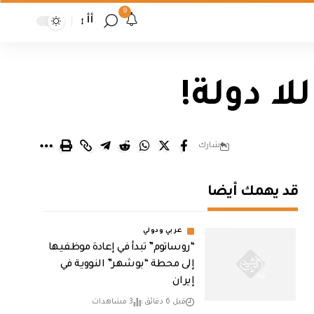
9
أأ
لا دولة!
شارك
قد يهمك أيضا
عربي ودولي
“روساتوم” تبدأ في إعادة موظفيها
إلى محطة “بوشهر” النووية في
إيران
قبل 6 دقائق
3 مشاهدات