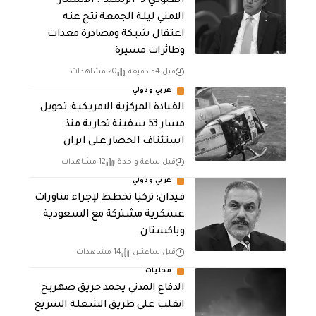
العبودي لـ “الرشيد”: الانتشار
الامني ليلة الجمعة نتج عنه
اعتقال شبكة ومصادرة معدات
وطائرات مسيرة
قبل 54 دقيقة
20 مشاهدات
عربي ودولي
القيادة المركزية الامريكية: تحويل
مسار 53 سفينة تجارية منذ
استئناف الحصار على ايران
قبل ساعة واحدة
12 مشاهدات
عربي ودولي
فيدان: تركيا تخطط لإجراء مناورات
عسكرية مشتركة مع السعودية
وباكستان
قبل ساعتين
14 مشاهدات
محليات
الدفاع المدني يخمد حريق صهريج
انقلب على طريق الشعلة السريع