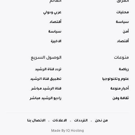
العراق
العالم
محليات
عربي ودولي
سياسة
أقتصاد
أمن
سياسة
أقتصاد
الاخيرة
منوعات
الوصول السريع
رياضة
تردد قناة الرشيد
علوم وتكنولوجيا
تطبيق قناة الرشيد
أخبار منوعة
قناة الرشيد مباشر
ثقافة وفن
راديو الرشيد مباشر
من نحن
الترددات
الاعلانات
الاتصال بنا
Made By
IQ Hosting