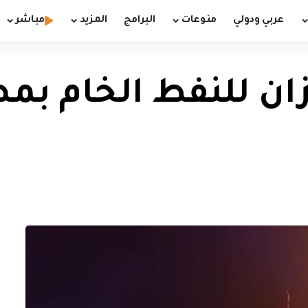
عربي ودولي
منوعات
البرامج
المزيد
مباشر
زان للنفط الخام بم