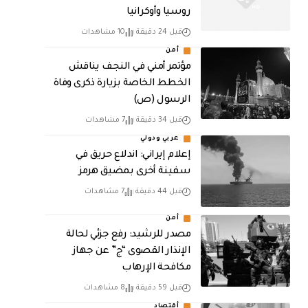
روسيا وأوكرانيا
قبل 24 دقيقة
10 مشاهدات
أمن
مؤتمر أمني في النجف يناقش
الخطط الخاصة بزيارة ذكرى وفاة
الرسول (ص)
قبل 34 دقيقة
7 مشاهدات
عربي ودولي
إعلام إيراني: اندلاع حريق في
سفينة أخرى بمضيق هرمز
قبل 44 دقيقة
7 مشاهدات
أمن
مصدر للرشيد: رفع جزئي لحالة
الإنذار القصوى “ج” عن جهاز
مكافحة الإرهاب
قبل 59 دقيقة
8 مشاهدات
أقتصاد