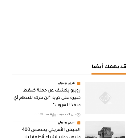
قد يهمك أيضا
عربي ودولي
روبيو يكشف عن حملة ضغط
كبيرة على كوبا: “لن نترك للنظام أي
منفذ للهروب”
قبل 21 دقيقة
4 مشاهدات
عربي ودولي
الجيش الأمريكي يخصص 400
مليون دولار لشراء أنظمة ليزر