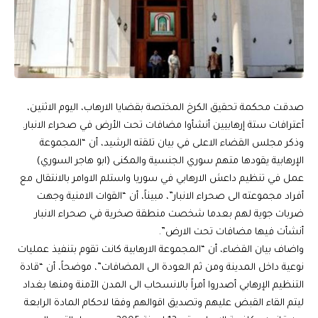
صدقت محكمة تحقيق الكرخ المختصة بقضايا الارهاب، اليوم الاثنين،
أعترافات ستة إرهابيين ‏أنشأوا مضافات تحت الأرض في صحراء الانبار.‏
وذكر مجلس القضاء الاعلى في بيان تلقته الرشيد، أن “المجموعة
‏الإرهابية يقودها متهم سوري الجنسية والمكنى (ابو هاجر السوري)
عمل في ‏تنظيم داعش الارهابي في سوريا واستلم الاوامر بالانتقال مع
أفراد مجموعته ‏الى صحراء الانبار”، مبيناً، أن “القوات الامنية وجهت
ضربات جوية لهم بعدما شخصت ‏منطقة صخرية في صحراء الانبار
أنشأت فيها مضافات تحت ‏الارض”.
واضاف بيان القضاء، أن “المجموعة الارهابية كانت تقوم بتنفيذ عمليات
نوعية ‏داخل المدينة ومن ثم العودة الى المضافات”، موضحاً، أن “قادة
التنظيم الإرهابي أصدروا أمراً بالانسحاب الى المدن الآمنة ‏ومنها بغداد
ليتم القاء القبض عليهم وتصديق اقوالهم وفقا لاحكام المادة ‏الرابعة