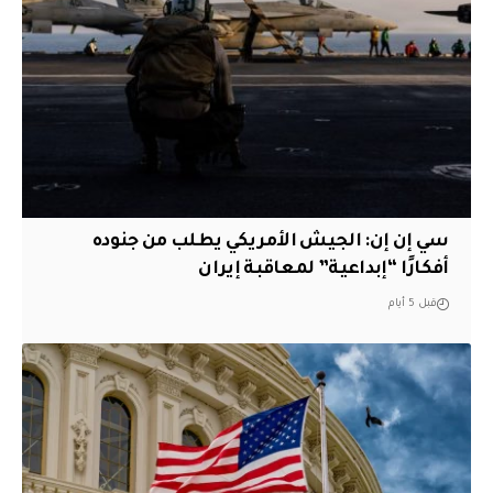
سي إن إن: الجيش الأمريكي يطلب من جنوده
أفكارًا “إبداعية” لمعاقبة إيران
قبل 5 أيام