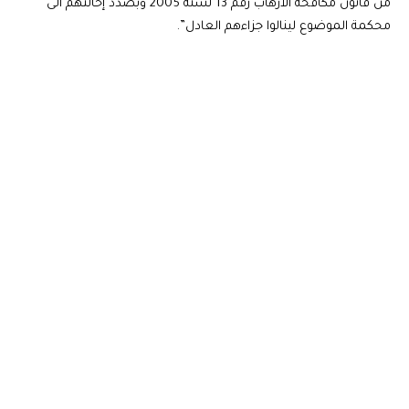
من قانون مكافحة الارهاب رقم 13 لسنة 2005 وبصدد إحالتهم ‏الى
محكمة الموضوع لينالوا جزاءهم العادل”.