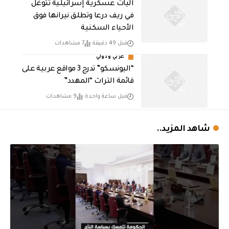
آليات عسكرية إسرائيلية تتوغل
في ريف درعا وتطلق نيرانها فوق
الأحياء السكنية
قبل 49 دقيقة
7 مشاهدات
عربي ودولي
“اليونسكو” تدرج 3 مواقع عربية على
قائمة التراث “المهدد”
قبل ساعة واحدة
9 مشاهدات
شاهد المزيد..