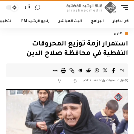
أأ
اخر الاخبار
البرامج
البث المباشر
راديو الرشيد FM
التطبي
تقارير
استمرار ازمة توزيع المحروقات
النفطية في محافظة صلاح الدين
قبل 7 سنوات
12 مشاهدات