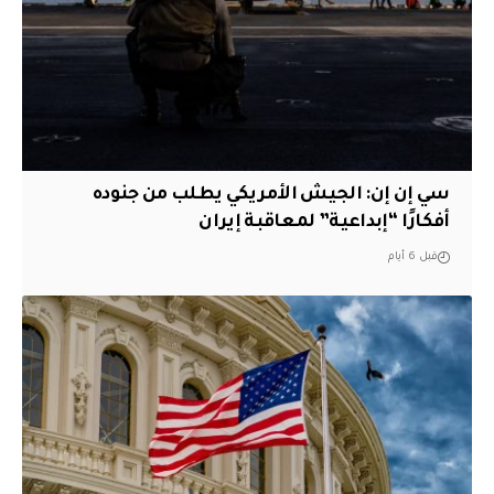
سي إن إن: الجيش الأمريكي يطلب من جنوده
أفكارًا “إبداعية” لمعاقبة إيران
قبل 6 أيام