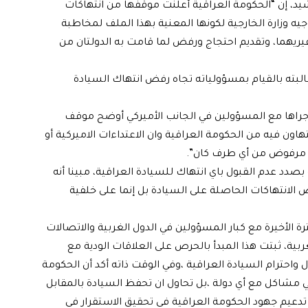
رشيد، إن “الحكومة العراقية أعلنت موقفها من انتهاكات
توجيه وزارة الخارجية لكونها المعنية بهذا الملف لمخاطبة
يهما، وتقديم احتجاج ورفض لما قامت به الدولتان من
ته بالقيام بمسؤولياته تجاه رفض انتهاك السيادة
ي أجراها مع المسؤولين في الجانب الأميركي أوضح موقف
اون فيه من الحكومة العراقية وان الاعتداءات الاميركية أو
 مرفوض من أي طرف كان”.
بصدد عدم القبول باي انتهاك للسيادة العراقية، مبينا أنه
 الانتهاكات الحاصلة على السيادة بل إنما على خلفية
ترة الأخيرة مع كبار المسؤولين في الدول الغربية والاتصالات
ية، ثبتت هذا المبدأ بالحرص على العلاقات الودية مع
ل واحترام السيادة العراقية ،وفي الوقت ذاته أكد أن الحكومة
 في مشاكل مع أي دولة ،بل تحاول ان تحفظ السيادة بالمقابل
 تدعيم جهود الحكومة العراقية في تحقيق الاستقرار في