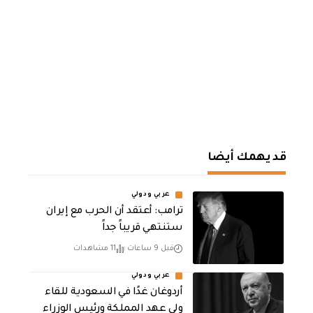
قد يهمك أيضا
عربي ودولي
‏ترامب: أعتقد أن الحرب مع إيران
ستنتهي قريباً جداً
قبل 9 ساعات
11 مشاهدات
عربي ودولي
أردوغان غدًا في السعودية للقاء
ولي عهد المملكة ورئيس الوزراء