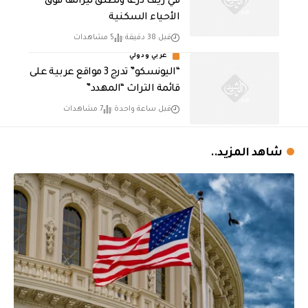
في ريف درعا وتطلق نيرانها فوق
الأحياء السكنية
قبل 38 دقيقة
5 مشاهدات
عربي ودولي
“اليونسكو” تدرج 3 مواقع عربية على
قائمة التراث “المهدد”
قبل ساعة واحدة
7 مشاهدات
شاهد المزيد..