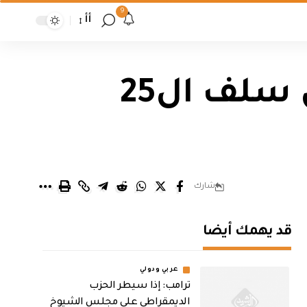
9
أأ
الرافدين يعلن اطلاق دفعة جديدة من سلف ال25
شارك
قد يهمك أيضا
عربي ودولي
ترامب: إذا سيطر الحزب
الديمقراطي على مجلس الشيوخ