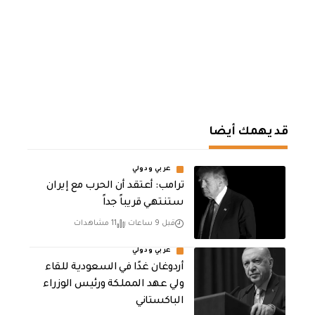
قد يهمك أيضا
عربي ودولي
‏ترامب: أعتقد أن الحرب مع إيران
ستنتهي قريباً جداً
قبل 9 ساعات
11 مشاهدات
عربي ودولي
أردوغان غدًا في السعودية للقاء
ولي عهد المملكة ورئيس الوزراء
الباكستاني