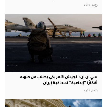
قبل 6 أيام
سي إن إن: الجيش الأمريكي يطلب من جنوده
أفكارًا “إبداعية” لمعاقبة إيران
قبل 6 أيام