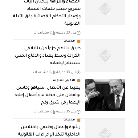
القضاء والنزاهة يبحثان آليات
تسريع حسم ملفات الفساد
وإصدار الأحكام القضائية وفق الأدلة
القانونية
قبل 23 دقيقة
7 مشاهدات
محليات
حريق يلتهم جزءاً من بناية في
الكرادة وسط بغداد والدفاع المدني
يستنفر لإخماده
قبل 33 دقيقة
9 مشاهدات
الاخبار العاجلة
بعيدا عن الأنظار.. نتنياهو وكاتس
يوافقان على خطة بدء أعمال إعادة
الإعمار في شرق رفح
قبل 35 دقيقة
7 مشاهدات
محليات
رشوة وإهمال وظيفي واختلاس..
الداخلية تتخذ الإجراءات القانونية