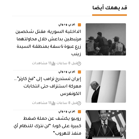
قد يهمك أيضا
عربي ودولي
الداخلية السورية: مقتل شخصين
مرتبطين بداعش خلال محاولتهما
زرع عبوة ناسفة بمنطقة السيدة
زينب
قبل 8 ساعات
13 مشاهدات
عربي ودولي
إيران تستدرج ترامب إلى “فخ كارتر”..
معركة استنزاف حتى انتخابات
الكونغرس
قبل 8 ساعات
13 مشاهدات
عربي ودولي
روبيو يكشف عن حملة ضغط
كبيرة على كوبا: “لن نترك للنظام أي
منفذ للهروب”