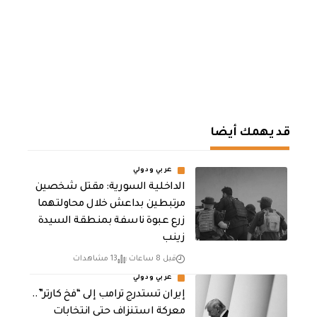
قد يهمك أيضا
عربي ودولي
الداخلية السورية: مقتل شخصين
مرتبطين بداعش خلال محاولتهما
زرع عبوة ناسفة بمنطقة السيدة
زينب
قبل 8 ساعات
13 مشاهدات
عربي ودولي
إيران تستدرج ترامب إلى “فخ كارتر”..
معركة استنزاف حتى انتخابات