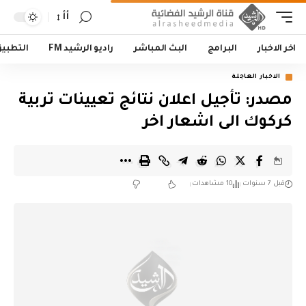
أأ
اخر الاخبار
البرامج
البث المباشر
راديو الرشيد FM
التطبي
الاخبار العاجلة
مصدر: تأجيل اعلان نتائج تعيينات تربية
كركوك الى اشعار اخر
قبل 7 سنوات
10 مشاهدات