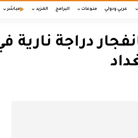
عربي ودولي
منوعات
البرامج
المزيد
مباشر
يين بانفجار دراجة نارية
داد