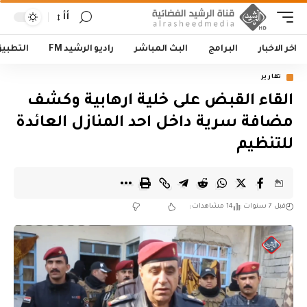
أأ
اخر الاخبار
البرامج
البث المباشر
راديو الرشيد FM
التطبي
تقارير
القاء القبض على خلية ارهابية وكشف
مضافة سرية داخل احد المنازل العائدة
للتنظيم
قبل 7 سنوات
14 مشاهدات