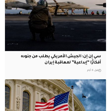
سي إن إن: الجيش الأمريكي يطلب من جنوده
أفكارًا “إبداعية” لمعاقبة إيران
قبل 6 أيام