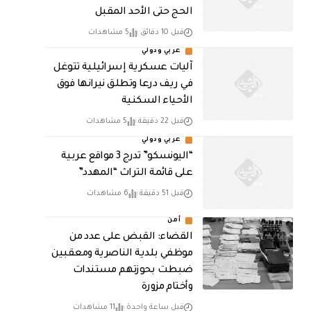
الحج حتى الأحد المقبل
قبل 10 دقائق
5 مشاهدات
عربي ودولي
آليات عسكرية إسرائيلية تتوغل
في ريف درعا وتطلق نيرانها فوق
الأحياء السكنية
قبل 22 دقيقة
5 مشاهدات
عربي ودولي
“اليونسكو” تدرج 3 مواقع عربية
على قائمة التراث “المهدد”
قبل 51 دقيقة
6 مشاهدات
أمن
القضاء: القبض على عدد من
موظفي بلدية الناصرية ومعقبين
ضبطت بحوزتهم مستندات
وأختام مزورة
قبل ساعة واحدة
11 مشاهدات