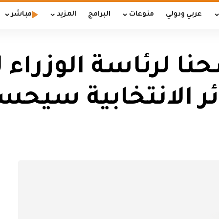
عربي ودولي
منوعات
البرامج
المزيد
مباشر
حنا لرئاسة الوزراء
ئر الانتخابية سيحس