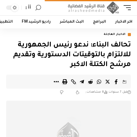
أأ
اخر الاخبار
البرامج
البث المباشر
راديو الرشيد FM
التطبي
الاخبار العاجلة
تحالف البناء: ندعو رئيس الجمهورية
للالتزام بالتوقيتات الدستورية وتقديم
مرشح الكتلة الاكبر
قبل 7 سنوات
8 مشاهدات