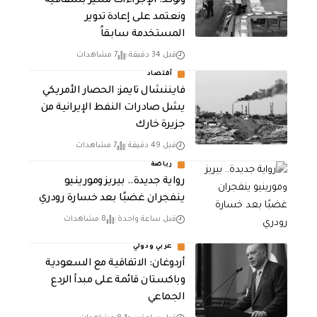
وتؤكد: الإجراءات تسير بشفافية
ونعتمد على إعادة تدوير
المستخدمة سابقاً
قبل 34 دقيقة
7 مشاهدات
أقتصاد
فايننشال تايمز: الحصار الأمريكي
يشل صادرات النفط الإيرانية من
جزيرة خارك
قبل 49 دقيقة
7 مشاهدات
رياضة
رواية جديدة.. بيريز ومورينيو
ينفجران غضبًا بعد خسارة رودري
قبل ساعة واحدة
8 مشاهدات
عربي ودولي
أردوغان: الاتفاقية مع السعودية
وباكستان قائمة على مبدأ الردع
الجماعي