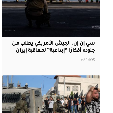
سي إن إن: الجيش الأمريكي يطلب من
جنوده أفكارًا “إبداعية” لمعاقبة إيران
قبل 5 أيام