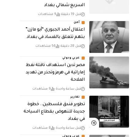
السريع شمالي بغداد
قبل 19 دقيقة
9 مشاهدات
أمن
اعتقال أحمد الجبوري “أبو مازن”
بتهم تتعلق بالفساد في بغداد
قبل 28 دقيقة
56 مشاهدات
عربي ودولي
مصر تدين استهداف ناقلة نفط
إماراتية في هرمز وتحذر من تهديد
الملاحة
قبل ساعة واحدة
9 مشاهدات
تقارير
تطوير فندق فلسطين.. خطوة
جديدة للنهوض بقطاع السياحة
في بغداد
قبل ساعة واحدة
8 مشاهدات
عربي ودولي