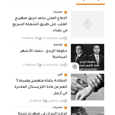
محليات
الدفاع المدني يخمد حريق صهريج
انقلب على طريق الشعلة السريع
في بغداد
قبل ساعة واحدة
20 مشاهدات
الثامنة
حكومة الزيدي.. حصاد الأشهر
الساخنة!
قبل ساعة واحدة
11 مشاهدات
أمن
الاطاحة بثلاثة متهمين وضبط 5
كغم من مادة الكريستال المخدرة ​
في أربيل
قبل ساعتين
9 مشاهدات
محليات
اندلاع النيران في صهريج نتيجة