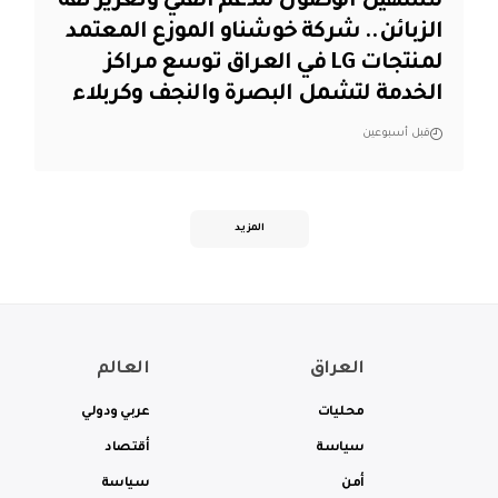
لتسهيل الوصول للدعم الفني وتعزيز ثقة
الزبائن.. شركة خوشناو الموزع المعتمد
لمنتجات LG في العراق توسع مراكز
الخدمة لتشمل البصرة والنجف وكربلاء
قبل أسبوعين
المزيد
العراق
العالم
محليات
عربي ودولي
سياسة
أقتصاد
أمن
سياسة