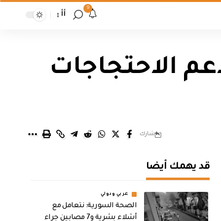
9
أأ
عم الاحتجاجات
شارك
قد يهمك أيضا
عربي ودولي
الصحة السورية: نتعامل مع
أشلاء بشرية و7 مصابين جراء