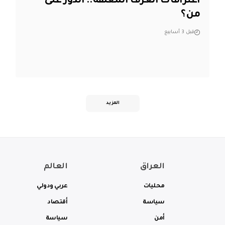
اعترافات الغرف المغلقة.. الدور على
من؟
قبل 3 أسابيع
المزيد
العراق
العالم
محليات
عربي ودولي
سياسة
أقتصاد
أمن
سياسة