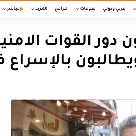
عربي ودولي
منوعات
البرامج
المزيد
مباشر
ن دور القوات الامني
البون بالإسراع في