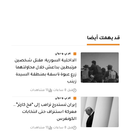
قد يهمك أيضا
عربي ودولي
الداخلية السورية: مقتل شخصين
مرتبطين بداعش خلال محاولتهما
زرع عبوة ناسفة بمنطقة السيدة
زينب
قبل 8 ساعات
13 مشاهدات
عربي ودولي
إيران تستدرج ترامب إلى “فخ كارتر”..
معركة استنزاف حتى انتخابات
الكونغرس
قبل 8 ساعات
13 مشاهدات