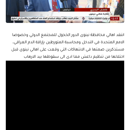
انتقد اهالي محافظة نينوى الدور الخجول للمجتمع الدولي وخصوصا
الامم المتحدة في التدخل ومحاسبة المتورطين بإراقة الدم العراقي،
مستذكرين صمتها في الانتهاكات التي وقعت على اهالي نينوى قبل
احتلالها من تنظيم داعش مما ادى الى سقوطها بيد الارهاب