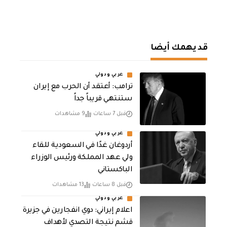
قد يهمك أيضا
عربي ودولي
‏ترامب: أعتقد أن الحرب مع إيران
ستنتهي قريباً جداً
قبل 7 ساعات
9 مشاهدات
عربي ودولي
أردوغان غدًا في السعودية للقاء
ولي عهد المملكة ورئيس الوزراء
الباكستاني
قبل 8 ساعات
13 مشاهدات
عربي ودولي
اعلام إيراني: دوي انفجارين في جزيرة
قشم نتيجة التصدي لأهداف