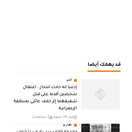
قد يهمك أيضا
أمن
إدعيا انه حادث انتحار.. اعتقال
شخصين أقدما على قتل
شقيقهما إثر خلاف عائلي بمنطقة
الزعفرانية
قبل 24 دقيقة
7 مشاهدات
تقارير