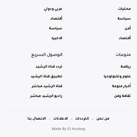
محليات
عربي ودولي
سياسة
أقتصاد
أمن
سياسة
أقتصاد
الاخيرة
منوعات
الوصول السريع
رياضة
تردد قناة الرشيد
علوم وتكنولوجيا
تطبيق قناة الرشيد
أخبار منوعة
قناة الرشيد مباشر
ثقافة وفن
راديو الرشيد مباشر
من نحن
الترددات
الاعلانات
الاتصال بنا
Made By
IQ Hosting