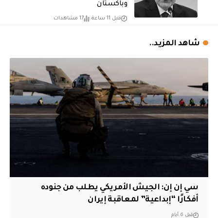
وباكستان
قبل 11 ساعة
17 مشاهدات
شاهد المزيد..
سي إن إن: الجيش الأمريكي يطلب من جنوده
أفكارًا “إبداعية” لمعاقبة إيران
قبل 6 أيام