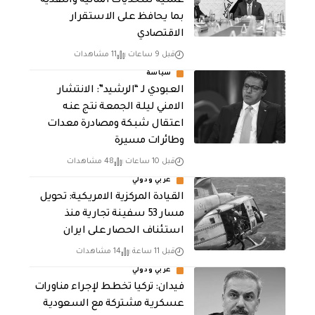
عملية للتحديات المالية والنقدية
بما يحافظ على الاستقرار
الاقتصادي
قبل 9 ساعات
11 مشاهدات
سياسة
العبودي لـ “الرشيد”: الانتشار
الامني ليلة الجمعة نتج عنه
اعتقال شبكة ومصادرة معدات
وطائرات مسيرة
قبل 10 ساعات
48 مشاهدات
عربي ودولي
القيادة المركزية الامريكية: تحويل
مسار 53 سفينة تجارية منذ
استئناف الحصار على ايران
قبل 11 ساعة
14 مشاهدات
عربي ودولي
فيدان: تركيا تخطط لإجراء مناورات
عسكرية مشتركة مع السعودية