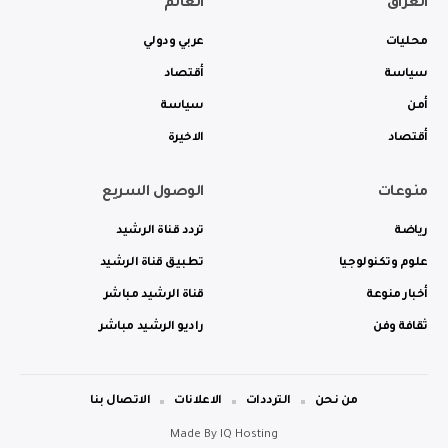
العراق
العالم
محليات
عربي ودولي
سياسة
أقتصاد
أمن
سياسة
أقتصاد
الاخيرة
منوعات
الوصول السريع
رياضة
تردد قناة الرشيد
علوم وتكنولوجيا
تطبيق قناة الرشيد
أخبار منوعة
قناة الرشيد مباشر
ثقافة وفن
راديو الرشيد مباشر
من نحن
الترددات
الاعلانات
الاتصال بنا
Made By
IQ Hosting