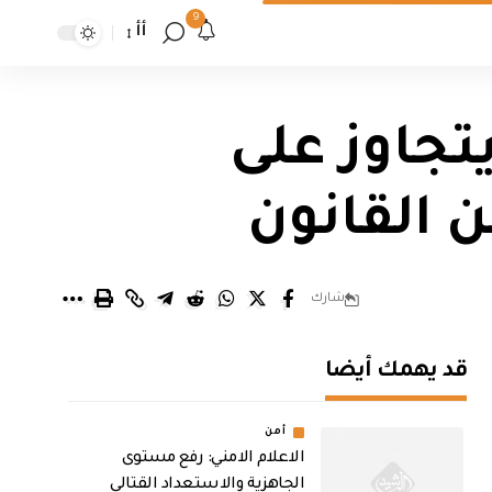
9
أأ
تجاوز على
 القانون
شارك
قد يهمك أيضا
أمن
الاعلام الامني: رفع مستوى
الجاهزية والاستعداد القتالي