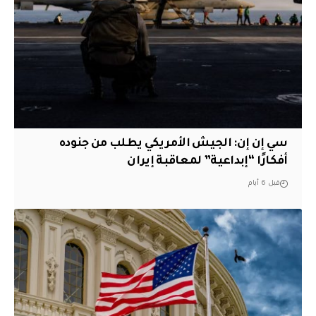
سي إن إن: الجيش الأمريكي يطلب من جنوده
أفكارًا “إبداعية” لمعاقبة إيران
قبل 6 أيام