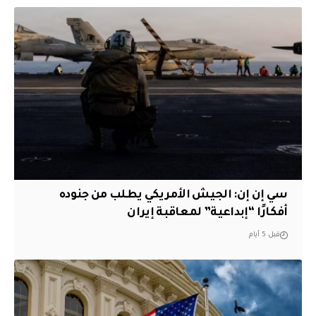
سي إن إن: الجيش الأمريكي يطلب من جنوده
أفكارًا “إبداعية” لمعاقبة إيران
قبل 5 أيام