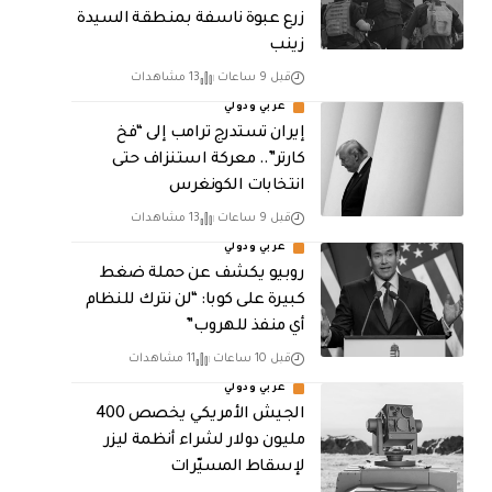
زرع عبوة ناسفة بمنطقة السيدة
زينب
قبل 9 ساعات
13 مشاهدات
عربي ودولي
إيران تستدرج ترامب إلى “فخ
كارتر”.. معركة استنزاف حتى
انتخابات الكونغرس
قبل 9 ساعات
13 مشاهدات
عربي ودولي
روبيو يكشف عن حملة ضغط
كبيرة على كوبا: “لن نترك للنظام
أي منفذ للهروب”
قبل 10 ساعات
11 مشاهدات
عربي ودولي
الجيش الأمريكي يخصص 400
مليون دولار لشراء أنظمة ليزر
لإسقاط المسيّرات