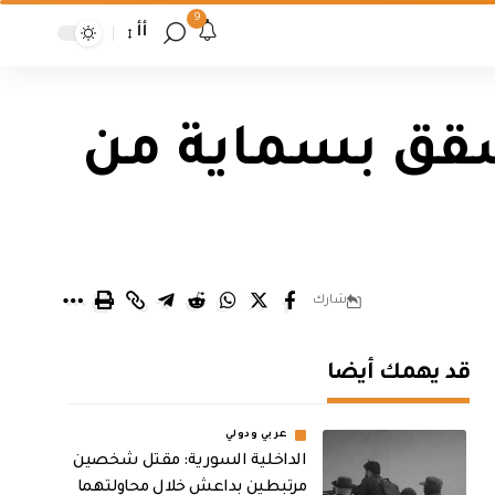
9
أأ
شقق بسماية من
شارك
قد يهمك أيضا
عربي ودولي
الداخلية السورية: مقتل شخصين
مرتبطين بداعش خلال محاولتهما