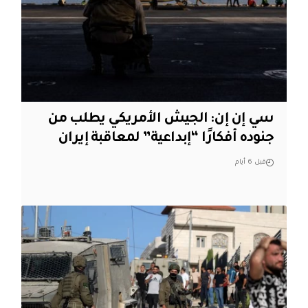
سي إن إن: الجيش الأمريكي يطلب من
جنوده أفكارًا “إبداعية” لمعاقبة إيران
قبل 6 أيام