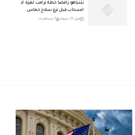
نتنياهو رافضاً خطة ترامب لغزة: لا
انسحاب قبل نزع سلاح حماس
قبل 51 دقيقة
7 مشاهدات