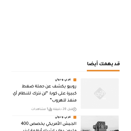
قد يهمك أيضا
عربي ودولي
روبيو يكشف عن حملة ضغط
كبيرة على كوبا: “لن نترك للنظام أي
منفذ للهروب”
قبل 28 دقيقة
5 مشاهدات
عربي ودولي
الجيش الأمريكي يخصص 400