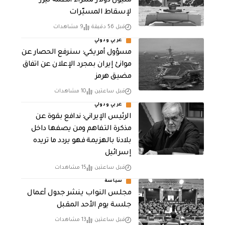
مليون دولار لشراء أنظمة ليزر
لإسقاط المسيّرات
قبل 56 دقيقة
9 مشاهدات
عربي ودولي
مسؤول أمريكي: سنرفع الحصار عن
موانئ إيران بمجرد الإعلان عن اتفاق
مضيق هرمز
قبل ساعتين
10 مشاهدات
عربي ودولي
الرئيس الإيراني: ندافع بقوة عن
مذكرة التفاهم ومن يصفها داخل
بلادنا بالهزيمة فهو يردد ما تريده
إسرائيل
قبل ساعتين
15 مشاهدات
سياسة
مجلس النواب ينشر جدول أعمال
جلسة يوم الأحد المقبل
قبل ساعتين
13 مشاهدات