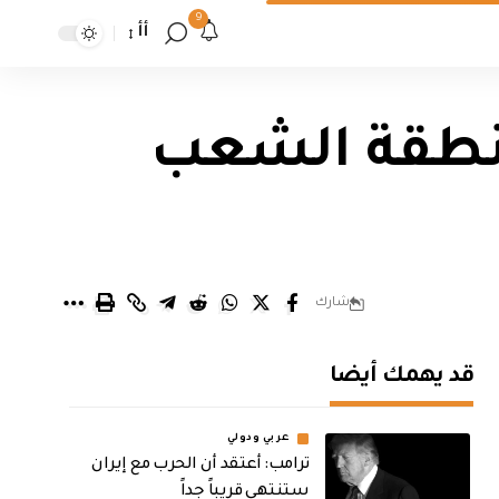
9
أأ
منطقة الشعب
شارك
قد يهمك أيضا
عربي ودولي
‏ترامب: أعتقد أن الحرب مع إيران
ستنتهي قريباً جداً