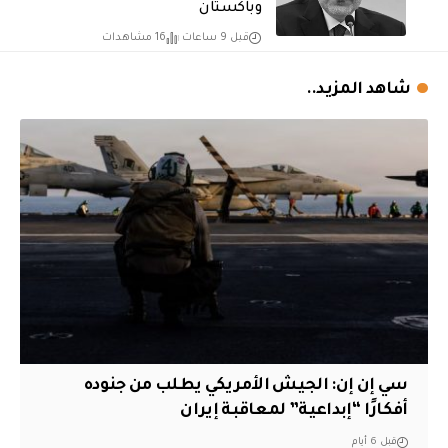
وباكستان
قبل 9 ساعات
16 مشاهدات
شاهد المزيد..
سي إن إن: الجيش الأمريكي يطلب من جنوده
أفكارًا “إبداعية” لمعاقبة إيران
قبل 6 أيام