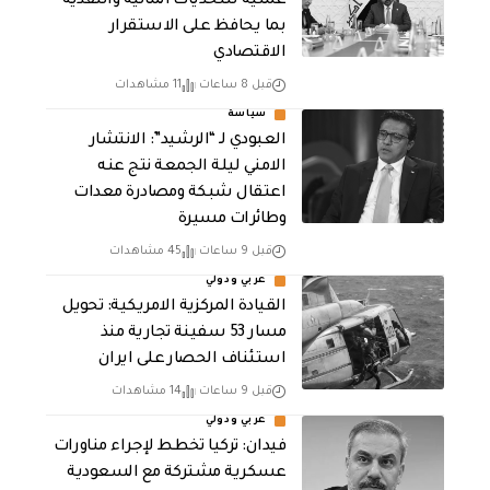
عملية للتحديات المالية والنقدية
بما يحافظ على الاستقرار
الاقتصادي
قبل 8 ساعات
11 مشاهدات
سياسة
العبودي لـ “الرشيد”: الانتشار
الامني ليلة الجمعة نتج عنه
اعتقال شبكة ومصادرة معدات
وطائرات مسيرة
قبل 9 ساعات
45 مشاهدات
عربي ودولي
القيادة المركزية الامريكية: تحويل
مسار 53 سفينة تجارية منذ
استئناف الحصار على ايران
قبل 9 ساعات
14 مشاهدات
عربي ودولي
فيدان: تركيا تخطط لإجراء مناورات
عسكرية مشتركة مع السعودية