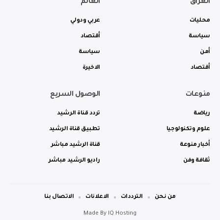
العراق
العالم
محليات
عربي ودولي
سياسة
أقتصاد
أمن
سياسة
أقتصاد
الاخيرة
منوعات
الوصول السريع
رياضة
تردد قناة الرشيد
علوم وتكنولوجيا
تطبيق قناة الرشيد
أخبار منوعة
قناة الرشيد مباشر
ثقافة وفن
راديو الرشيد مباشر
من نحن
الترددات
الاعلانات
الاتصال بنا
Made By
IQ Hosting