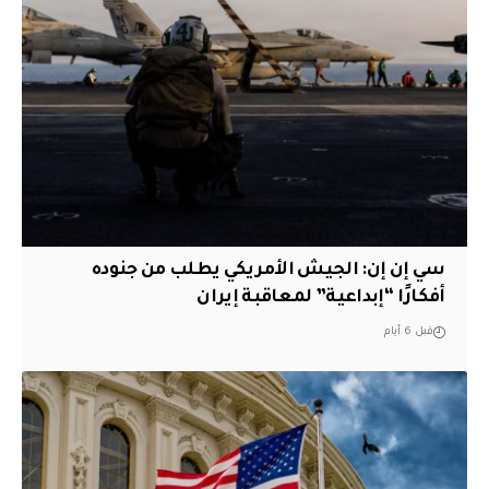
سي إن إن: الجيش الأمريكي يطلب من جنوده
أفكارًا “إبداعية” لمعاقبة إيران
قبل 6 أيام