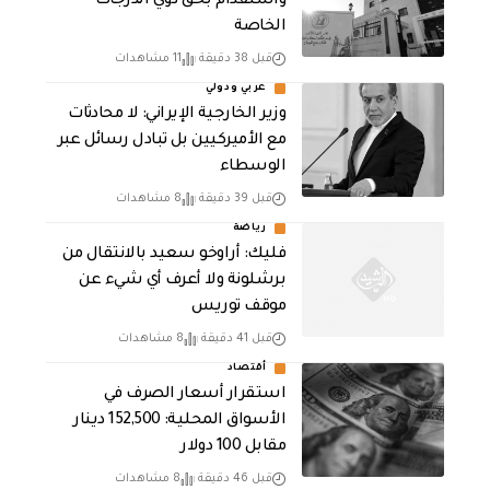
واستقدام بحق ذوي الدرجات
الخاصة
قبل 38 دقيقة
11 مشاهدات
عربي ودولي
‏وزير الخارجية الإيراني: لا محادثات
مع الأميركيين بل تبادل رسائل عبر
الوسطاء
قبل 39 دقيقة
8 مشاهدات
رياضة
فليك: أراوخو سعيد بالانتقال من
برشلونة ولا أعرف أي شيء عن
موقف توريس
قبل 41 دقيقة
8 مشاهدات
أقتصاد
استقرار أسعار الصرف في
الأسواق المحلية: 152,500 دينار
مقابل 100 دولار
قبل 46 دقيقة
8 مشاهدات