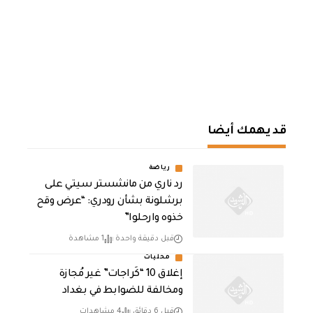
قد يهمك أيضا
رياضة
رد ناري من مانشستر سيتي على
برشلونة بشأن رودري: “عرض وقح
خذوه وارحلوا”
قبل دقيقة واحدة
1 مشاهدة
محليات
إغلاق 10 “كَراجات” غير مُجازة
ومخالفة للضوابط في بغداد
قبل 6 دقائق
4 مشاهدات