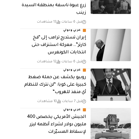
زرع عبوة ناسفة بمنطقة السيدة
زينب
قبل 6 ساعات
13 مشاهدات
عربي ودولي
إيران تستدرج ترامب إلى “فخ
كارتر”.. معركة استنزاف حتى
انتخابات الكونغرس
قبل 6 ساعات
12 مشاهدات
عربي ودولي
روبيو يكشف عن حملة ضغط
كبيرة على كوبا: “لن نترك للنظام
أي منفذ للهروب”
قبل 7 ساعات
10 مشاهدات
عربي ودولي
الجيش الأمريكي يخصص 400
مليون دولار لشراء أنظمة ليزر
لإسقاط المسيّرات