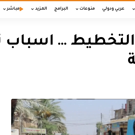
عربي ودولي
منوعات
البرامج
المزيد
مباشر
التخطيط … اسباب تل