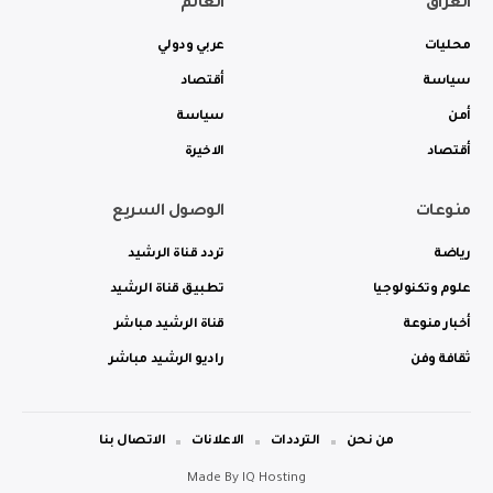
العراق
العالم
محليات
عربي ودولي
سياسة
أقتصاد
أمن
سياسة
أقتصاد
الاخيرة
منوعات
الوصول السريع
رياضة
تردد قناة الرشيد
علوم وتكنولوجيا
تطبيق قناة الرشيد
أخبار منوعة
قناة الرشيد مباشر
ثقافة وفن
راديو الرشيد مباشر
من نحن
الترددات
الاعلانات
الاتصال بنا
Made By
IQ Hosting