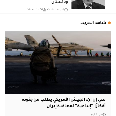
وباكستان
قبل 4 ساعات
16 مشاهدات
شاهد المزيد..
سي إن إن: الجيش الأمريكي يطلب من جنوده
أفكارًا “إبداعية” لمعاقبة إيران
قبل 6 أيام