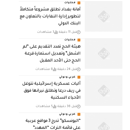
محليات
أمانة بغداد تطلق مشروعاً متكاملاً
لتطوير إدارة النفايات بالتعاون مع
البنك الدولي
قبل 11 دقيقة
3 مشاهدات
محليات
هيئة الحج تمدد التقديم على “لم
الشمل” وتعديل استمارة قرعة
الحج حتى الأحد المقبل
قبل 24 دقيقة
8 مشاهدات
عربي ودولي
آليات عسكرية إسرائيلية تتوغل
في ريف درعا وتطلق نيرانها فوق
الأحياء السكنية
قبل 36 دقيقة
5 مشاهدات
عربي ودولي
“اليونسكو” تدرج 3 مواقع عربية
على قائمة التراث “المهدد”