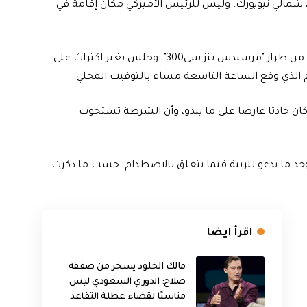
ية، شمالي نيويورك. وليس للرئيس الأميركي مكان إقامة في
وتمثلت الصدمة في أن السائق خرج من السيارة التي كانت من طراز "مرسيدس بنز سي300"، وجلس بغير اكتراث على
ام الذي وقع الساعة التاسعة مساء بالتوقيت المحلي.
كان حادثا عارضا على ما يبدو، وأن الشرطة تستجوب
يوجد ما يدعو للريبة فيما يتعلق بالاصطدام، حسب ما ذكرت
اقرأ ايضا
مالك الخلود يسخر من صفقة
صلاح: الدوري السعودي ليس
مناسبًا لقضاء عطلة التقاعد