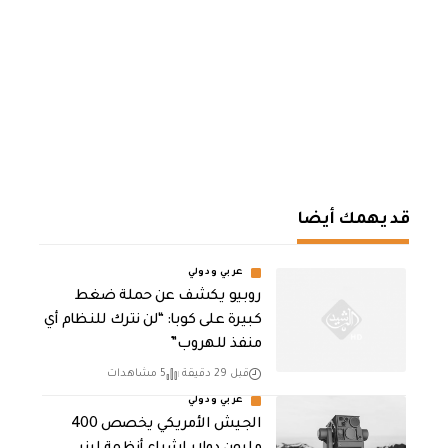
قد يهمك أيضا
عربي ودولي
روبيو يكشف عن حملة ضغط
كبيرة على كوبا: “لن نترك للنظام أي
منفذ للهروب”
قبل 29 دقيقة
5 مشاهدات
عربي ودولي
الجيش الأمريكي يخصص 400