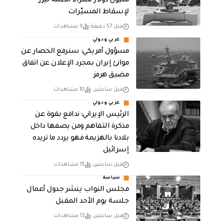
مليون دولار لشراء أنظمة ليزر
لإسقاط المسيّرات
قبل 57 دقيقة
9 مشاهدات
عربي ودولي
مسؤول أمريكي: سنرفع الحصار عن
موانئ إيران بمجرد الإعلان عن اتفاق
مضيق هرمز
قبل ساعتين
10 مشاهدات
عربي ودولي
الرئيس الإيراني: ندافع بقوة عن
مذكرة التفاهم ومن يصفها داخل
بلادنا بالهزيمة فهو يردد ما تريده
إسرائيل
قبل ساعتين
15 مشاهدات
سياسة
مجلس النواب ينشر جدول أعمال
جلسة يوم الأحد المقبل
قبل ساعتين
13 مشاهدات