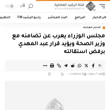
أأ
اخر الاخبار
البرامج
البث المباشر
راديو الرشيد FM
التطبي
الاخبار العاجلة
مجلس الوزراء يعرب عن تضامنه مع
وزير الصحة ويؤيد قرار عبد المهدي
برفض استقالته
قبل 7 سنوات
9 مشاهدات