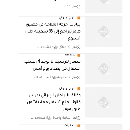
قبل 16 ثانية
عربي ودولي
بيانات: حركة الملاحة في مضيق
هرمز تتراجع إلى 33 سفينة خلال
أسبوع
قبل 10 دقائق
4 مشاهدات
سياسة
مصدر للرشيد: لا توجد أي عملية
اعتقال في بغداد يوم أمس
قبل 54 دقيقة
10 مشاهدات
عربي ودولي
وكالة: البرلمان الإيراني يدرس
قانونا لمنع “سفن معادية” من
عبور هرمز
قبل ساعة واحدة
9 مشاهدات
محليات