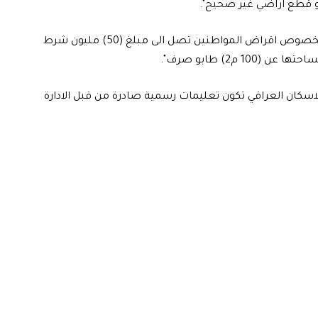
وأوضح البيان، ان "صندوق الاسكان اصدر تعليمات جديدة بخصوص اقراض المواطنين تصل الى مبلغ (50) مليون شرط
م2) طابو صرف".
اسكان العراقي تكون تعليمات رسمية صادرة من قبل الادارة