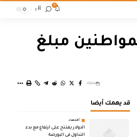
9
أأ
مواطنين مبلغ
شارك
قد يهمك أيضا
أقتصاد
الدولار يفتتح على ارتفاع مع بدء
التداول في البورصة