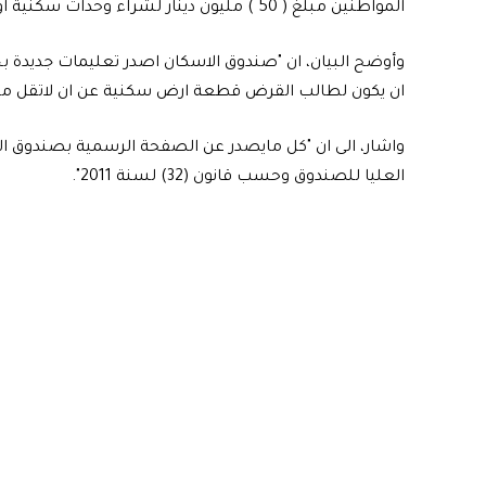
المواطنين مبلغ ( 50 ) مليون دينار لشراء وحدات سكنية او قطع اراضي غير صحيح".
ان يكون لطالب القرض قطعة ارض سكنية عن ان لاتقل مساحتها عن (100 
واشار، الى ان "كل مايصدر عن الصفحة الرسمية بصندوق ال
العليا للصندوق وحسب قانون (32) لسنة 2011".