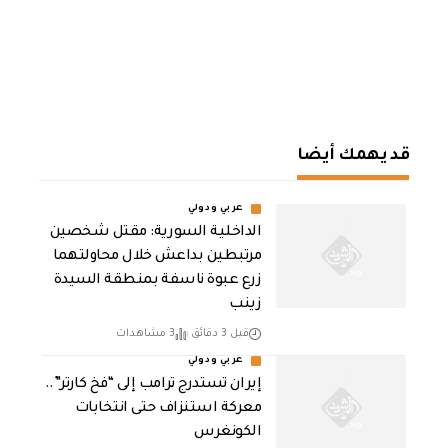
قد يهمك أيضا
عربي ودولي
الداخلية السورية: مقتل شخصين
مرتبطين بداعش خلال محاولتهما
زرع عبوة ناسفة بمنطقة السيدة
زينب
قبل 3 دقائق
3 مشاهدات
عربي ودولي
إيران تستدرج ترامب إلى “فخ كارتر”..
معركة استنزاف حتى انتخابات
الكونغرس